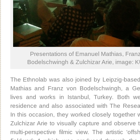
Presentations of Emanuel Mathias, Fran
Bodelschwingh & Zulchizar Arie, image: 
The Ethnolab was also joined by Leipzig-based 
Mathias and Franz von Bodelschwingh, a Ger
lives and works in Istanbul, Turkey. Both we
residence and also associated with The Researc
In this occasion, they worked closely together 
Zulchizar Arie to visually capture and observe
multi-perspective filmic view. The artistic ‘offs