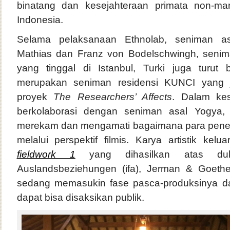
binatang dan kesejahteraan primata non-m
Indonesia.
Selama pelaksanaan Ethnolab, seniman as
Mathias dan Franz von Bodelschwingh, senim
yang tinggal di Istanbul, Turki juga turut
merupakan seniman residensi KUNCI yang j
proyek
The Researchers’ Affects
. Dalam kes
berkolaborasi dengan seniman asal Yogya, Z
merekam dan mengamati bagaimana para penelit
melalui perspektif filmis. Karya artistik kelu
fieldwork 1
yang dihasilkan atas duku
Auslandsbeziehungen (ifa), Jerman & Goethe I
sedang memasukin fase pasca-produksinya d
dapat bisa disaksikan publik.