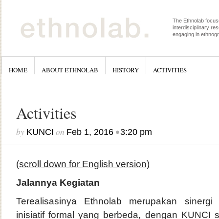
The Ethnolab focus
interdisciplinary re
engaging in ethnog
HOME
ABOUT ETHNOLAB
HISTORY
ACTIVITIES
Activities
by
on
•
KUNCI
Feb 1, 2016
3:20 pm
(scroll down for English version)
Jalannya Kegiatan
Terealisasinya Ethnolab merupakan sinergi 
inisiatif formal yang berbeda, dengan KUNCI seb